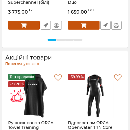
Superchannel (білі)
Duo
А
Артикул:
410317.WH.36
Артикул:
117428
грн
грн
3 775,00
1 650,00
Акційні товари
Переглянути всі
Топ продажів
-39.99 %
-23.26 %
Рушник-пончо ORCA
Гідрокостюм ORCA
Towel Training
Openwater TRN Core
5