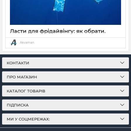
Ласти для фрідайвінгу: як обрати.
13 03 2024
0
38 хвилин
Akvaman
Ви любите фрідайвер і думаєте про те щоб придбати власні
ласти?
КОНТАКТИ
ПРО МАГАЗИН
КАТАЛОГ ТОВАРІВ
ПІДПИСКА
МИ У СОЦМЕРЕЖАХ: