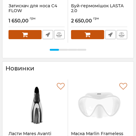
Затискач для носа C4
Буй-гермомішок LASTA
FLOW
2.0
(
Артикул:
0C4NOFPLB
Артикул:
2904YL/2
А
грн
грн
1 650,00
2 650,00
Новинки
Ласти Mares Avanti
Маска Marlin Frameless