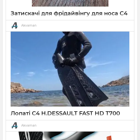
Затискачі для фрідайвінгу для носа C4
20 03 2026
0
Akvaman
Затискач для носа для фрідайвінгу C
4
Лопаті C4 H.DESSAULT FAST HD T700
SUPERFORCE
Akvaman
09 03 2025
0
15 хвилин
Лопаті C4 H.DESSAULT FAST HD T700 SUPERFORCE