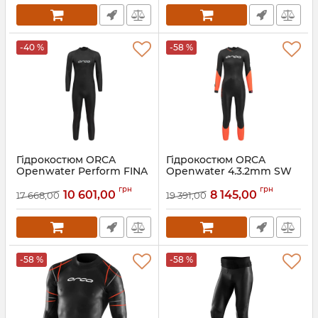
-40 %
-58 %
Гідрокостюм ORCA
Гідрокостюм ORCA
Openwater Perform FINA
Openwater 4.3.2mm SW
3.2mm (чол.)
(жін.)
грн
грн
10 601,00
8 145,00
17 668,00
19 391,00
Артикул:
LN2F0901
Артикул:
KN604601
-58 %
-58 %