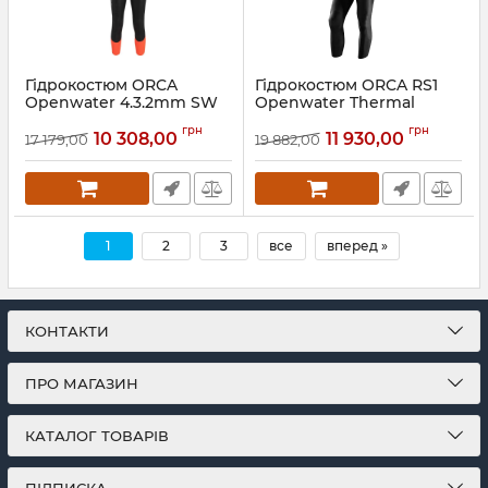
Гідрокостюм ORCA
Гідрокостюм ORCA RS1
Openwater 4.3.2mm SW
Openwater Thermal
(чол.)
5.4.3mm (чол.)
грн
грн
10 308,00
11 930,00
17 179,00
19 882,00
Артикул:
KN200701
Артикул:
LN2T0901
1
2
3
все
вперед »
КОНТАКТИ
ПРО МАГАЗИН
КАТАЛОГ ТОВАРІВ