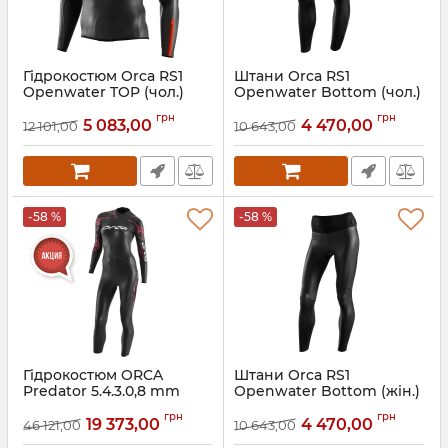
Гідрокостюм Orca RS1
Штани Orca RS1
Openwater TOP (чол.)
Openwater Bottom (чол.)
Артикул:
LN22MT01
Артикул:
LN230901
грн
грн
5 083,00
4 470,00
12 101,00
10 643,00
-58 %
-58 %
Гідрокостюм ORCA
Штани Orca RS1
Predator 5.4.3.0,8 mm
Openwater Bottom (жін.)
(жін.)
Артикул:
LN634601
грн
грн
19 373,00
4 470,00
46 121,00
10 643,00
Артикул:
JVNE4801