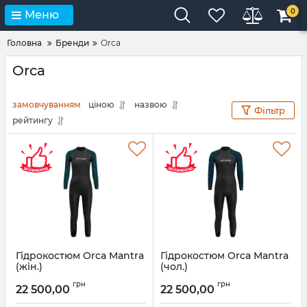
0
Меню
Головна
Бренди
Orca
Orca
замовчуванням
ціною
назвою
Фільтр
рейтингу
Гідрокостюм Orca Mantra
Гідрокостюм Orca Mantra
(жін.)
(чол.)
Артикул:
МН834601
Артикул:
MN430401
грн
грн
22 500,00
22 500,00