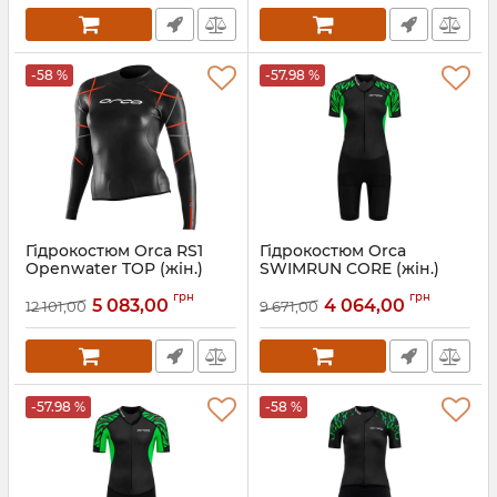
-58 %
-57.98 %
Гідрокостюм Orca RS1
Гідрокостюм Orca
Openwater TOP (жін.)
SWIMRUN CORE (жін.)
Артикул:
LN624601
Артикул:
KN775101
грн
грн
5 083,00
4 064,00
12 101,00
9 671,00
-57.98 %
-58 %