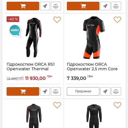
-40 %
Гідрокостюм ORCA RS1
Гідрокостюм ORCA
Openwater Thermal
Openwater 2.5 mm Core
5.4.3mm (чол.)
Swimskin Perform Fina
грн
грн
(чол.)
11 930,00
7 339,00
19 882,00
Артикул:
LN2T0901
Артикул:
LN2S0801
Предзаказ