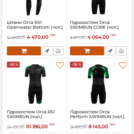
Штани Orca RS1
Гідрокостюм Orca
Openwater Bottom (чол.)
SWIMRUN CORE (чол.)
Артикул:
LN230901
Артикул:
KN370901
грн
грн
4 470,00
4 064,00
10 643,00
9 671,00
-58 %
-58 %
Гідрокостюм Orca RS1
Гідрокостюм Orca
SWIMRUN (чол.)
Perform SWIMRUN (чол.)
Артикул:
JVNX0801
Артикул:
JVW70701
грн
грн
10 186,00
8 145,00
24 251,00
19 391,00