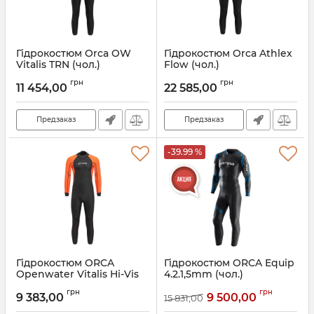
Гідрокостюм Orca OW
Гідрокостюм Orca Athlex
Vitalis TRN (чол.)
Flow (чол.)
Артикул:
NN280701
Артикул:
MN140742
грн
грн
11 454,00
22 585,00
Предзаказ
Предзаказ
-39.99 %
Гідрокостюм ORCA
Гідрокостюм ORCA Equip
Openwater Vitalis Hi-Vis
4.2.1,5mm (чол.)
1,5.2.5mm (чол.)
Артикул:
KN151001
грн
грн
9 383,00
9 500,00
15 831,00
Артикул:
NN270601