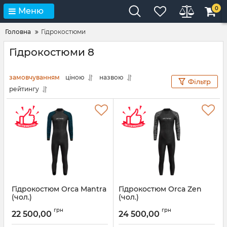
0
Меню
Головна
Гідрокостюми
Гідрокостюми 8
замовчуванням
ціною
назвою
Фільтр
рейтингу
Гідрокостюм Orca Mantra
Гідрокостюм Orca Zen
(чол.)
(чол.)
Артикул:
MN430401
Артикул:
МН410401
грн
грн
22 500,00
24 500,00