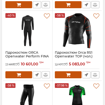
-40 %
-58 %
Гідрокостюм ORCA
Гідрокостюм Orca RS1
Openwater Perform FINA
Openwater TOP (чол.)
3.2mm (чол.)
Артикул:
LN22MT01
грн
грн
10 601,00
5 083,00
17 668,00
12 101,00
Артикул:
LN2F0901
-58 %
-57.98 %