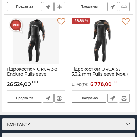
Предзаказ
Предзаказ
-39.99 %
Гідрокостюм ORCA 3.8
Гідрокостюм ORCA S7
Enduro Fullsleeve
5.3.2 mm Fullsleeve (чол.)
5.3.1,5mm (чол.)
Артикул:
JVNJ1001
грн
грн
26 524,00
6 778,00
11 295,00
Артикул:
JVN1MT01
Предзаказ
Предзаказ
КОНТАКТИ