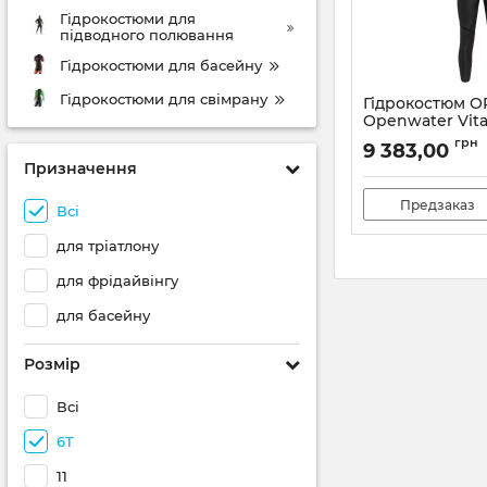
Гідрокостюми для
підводного полювання
Гідрокостюми для басейну
Гідрокостюми для свімрану
Гідрокостюм O
Openwater Vital
1,5.2.5mm (чол.)
грн
9 383,00
Артикул:
NN270601
Призначення
Предзаказ
Всі
для тріатлону
для фрідайвінгу
для басейну
Розмір
Всі
6T
11