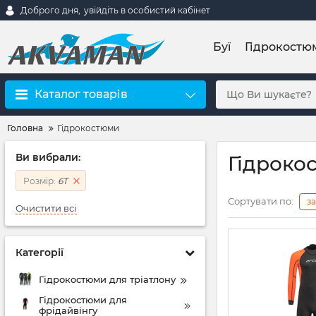
Доброго дня,
увійдіть в особистий кабінет
Буї
Гідрокостю
Каталог товарів
Головна
Гідрокостюми
Ви вибрали:
Гідроко
Розмір:
6T
Сортувати по:
з
Очистити всі
Категорії
Гідрокостюми для тріатлону
Гідрокостюми для
фрідайвінгу