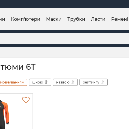
ми
Комп'ютери
Маски
Трубки
Ласти
Ремені
стюми 6T
амовчуванням
ціною
назвою
рейтингу