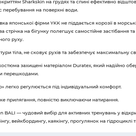
покриттям Sharkskin на грудях та спині ефективно відшто
с перебування на поверхні води.
ка японської фірми YKK не піддається корозії в морськ
 стрічка на бігунку полегшує самостійне застібання та
ного руху.
ури тіла, не сковує рухів та забезпечує максимальну сво
окостюма захищені матеріалом Duratex, який надійно об
ми перешкодами.
ю» легко регулюється під індивідуальний комфорт.
’яке прилягання, повністю виключаючи натирання.
n BALI — чудовий вибір для активних тренувань у відкрит
інгу, вейкбордингу, каякінгу, прогулянок на гідроциклі 