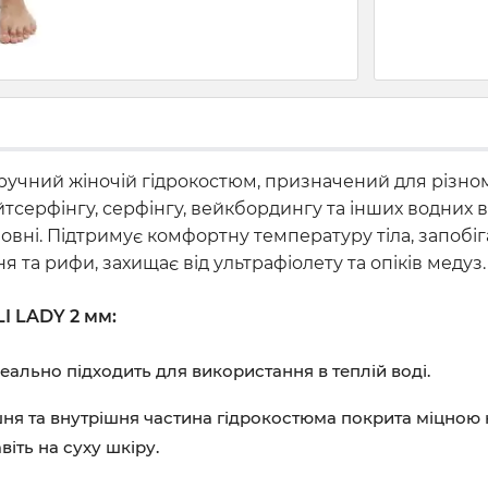
зручний жіночій гідрокостюм, призначений для різном
кайтсерфінгу, серфінгу, вейкбордингу та інших водних
вні. Підтримує комфортну температуру тіла, запобіг
я та рифи, захищає від ультрафіолету та опіків медуз.
I LADY 2 мм:
еально підходить для використання в теплій воді.
шня та внутрішня частина гідрокостюма покрита міцною
віть на суху шкіру.