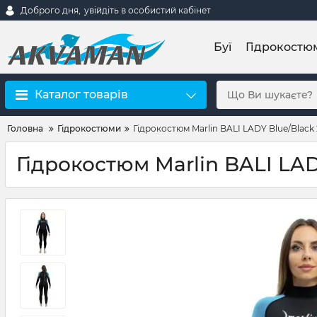
Доброго дня,
увійдіть в особистий кабінет
Буї
Гідрокостю
Каталог товарів
Головна
Гідрокостюми
Гідрокостюм Marlin BALI LADY Blue/Black
Гідрокостюм Marlin BALI LAD