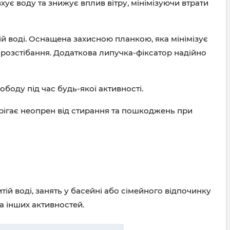
вхує воду та знижує вплив вітру, мінімізуючи втрати
ій воді. Оснащена захисною планкою, яка мінімізує
 розстібання. Додаткова липучка-фіксатор надійно
боду під час будь-якої активності.
ерігає неопрен від стирання та пошкоджень при
ій воді, занять у басейні або сімейного відпочинку
та інших активностей.