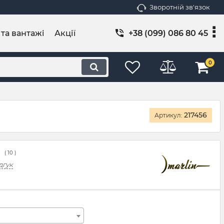
Зворотній зв'язок
 та вантажі
Акції
+38 (099) 086 80 45
0
217456
Артикул:
(
10
)
дгук