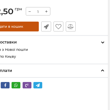
2,50
грн
−
+
дати в кошик
оставки
 з Нової пошти
по Києву
плати